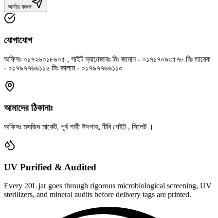
অর্ডার করুন
যোগাযোগ
অফিসঃ ০১৭২৬০১৮৬০৫ , সাইট ম্যানেজারঃ মিঃ জামান - ০১৭১৭০৯৩৫৭৮ মিঃ তারেক
- ০১৭৯৭৭৬৬১১২ মিঃ কালাম - ০১৭৯৭৭৬৬১১০
আমাদের ঠিকানাঃ
অফিসঃ মসজিদ মার্কেট, পূর্ব শাহী ঈদগাহ, টিবি গেইট , সিলেট ।
UV Purified & Audited
Every 20L jar goes through rigorous microbiological screening, UV
sterilizers, and mineral audits before delivery tags are printed.